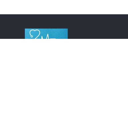
Wyróżniamy się na rynku jakością, smakiem i
zróżnicowaniem potraw.
Dieta pudełkowa z darmową dostawą,
codziennie pod Twoje drzwi.