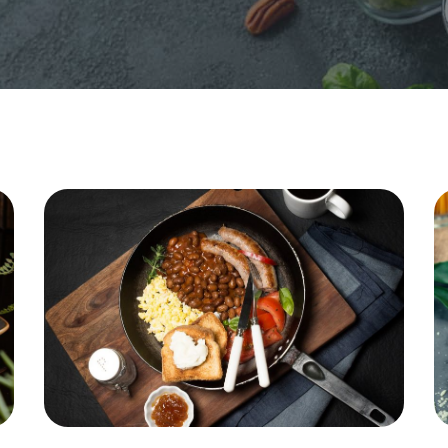
Wege (bez ryb)
Lunch Box
Bez Glutenu i Laktozy
Wege + ryba i owoce morza