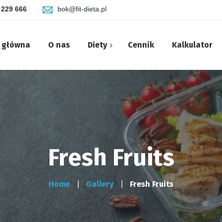
 229 666
bok@fit-dieta.pl
 główna
O nas
Diety
Cennik
Kalkulator
Regula
Standard
Polity
Office Box
Sport
Fresh Fruits
Niskie IG
Home
Gallery
Fresh Fruits
No gluten
No Lactose